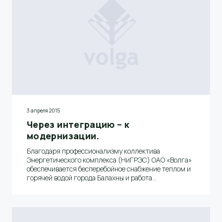
3 апреля 2015
Через интеграцию – к
модернизации.
Благодаря профессионализму коллектива
Энергетического комплекса (НиГРЭС) ОАО «Волга»
обеспечивается бесперебойное снабжение теплом и
горячей водой города Балахны и работа
Балахнинских предприятий. Для нового
подразделения Балахнинского бумкомбината 2015
год пройдет под знаком выполнения
крупномасштабной программы по ремонту и