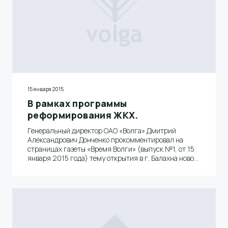
15 января 2015
В рамках программы
реформирования ЖКХ.
Генеральный директор ОАО «Волга» Дмитрий
Александрович Донченко прокомментировал на
страницах газеты «Время Волги» (выпуск №1, от 15
января 2015 года) тему открытия в г. Балахна новой
управляющей компании жилищно-коммунального
хозяйства ООО «Волга – УК ЖКХ» в рамках
программы реформирования ЖКХ и обозначил
перспективы развития предприятия в современных
условиях.