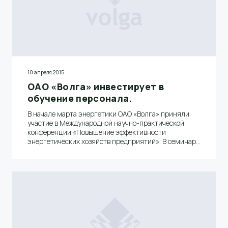
10 апреля 2015
ОАО «Волга» инвестирует в
обучение персонала.
В начале марта энергетики ОАО «Волга» приняли
участие в Международной научно-практической
конференции «Повышение эффективности
энергетических хозяйств предприятий». В семинаре
«Энергосбережение на промышленных
предприятиях» на базе института комплексного
развития и обучения «КРОНА» (г. Санкт-Петербург)
приняли участие Дмитрий Сергеевич Захаров,
главный энергетик ОАО «Волга» и Василий
Викторович Макалкин, энергетик древесно-
массного цеха.