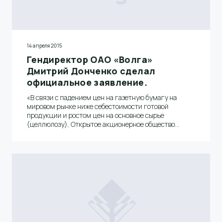
14 апреля 2015
Гендиректор ОАО «Волга»
Дмитрий Донченко сделал
официальное заявление.
«В связи с падением цен на газетную бумагу на
мировом рынке ниже себестоимости готовой
продукции и ростом цен на основное сырье
(целлюлозу), Открытое акционерное общество
«Волга» вынуждено сократить объемы производства
и с 13 апреля остановить три бумагоделательные
машины в бумцехе №2 для проведения
модернизации», - сообщил генеральный директор
Дмитрий Донченко.