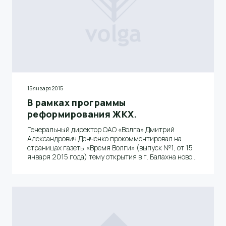
15 января 2015
В рамках программы
реформирования ЖКХ.
Генеральный директор ОАО «Волга» Дмитрий
Александрович Донченко прокомментировал на
страницах газеты «Время Волги» (выпуск №1, от 15
января 2015 года) тему открытия в г. Балахна новой
управляющей компании жилищно-коммунального
хозяйства ООО «Волга – УК ЖКХ» в рамках
программы реформирования ЖКХ и обозначил
перспективы развития предприятия в современных
условиях.