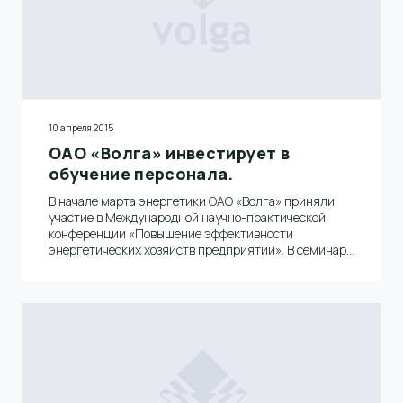
10 апреля 2015
ОАО «Волга» инвестирует в
обучение персонала.
В начале марта энергетики ОАО «Волга» приняли
участие в Международной научно-практической
конференции «Повышение эффективности
энергетических хозяйств предприятий». В семинаре
«Энергосбережение на промышленных
предприятиях» на базе института комплексного
развития и обучения «КРОНА» (г. Санкт-Петербург)
приняли участие Дмитрий Сергеевич Захаров,
главный энергетик ОАО «Волга» и Василий
Викторович Макалкин, энергетик древесно-
массного цеха.