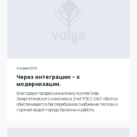
3 апреля 2015
Через интеграцию – к
модернизации.
Благодаря профессионализму коллектива
Энергетического комплекса (НиГРЭС) ОАО «Волга»
обеспечивается бесперебойное снабжение теплом и
горячей водой города Балахны и работа
Балахнинских предприятий. Для нового
подразделения Балахнинского бумкомбината 2015
год пройдет под знаком выполнения
крупномасштабной программы по ремонту и