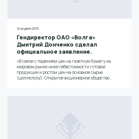
14 апреля 2015
Гендиректор ОАО «Волга»
Дмитрий Донченко сделал
официальное заявление.
«В связи с падением цен на газетную бумагу на
мировом рынке ниже себестоимости готовой
продукции и ростом цен на основное сырье
(целлюлозу), Открытое акционерное общество
«Волга» вынуждено сократить объемы производства
и с 13 апреля остановить три бумагоделательные
машины в бумцехе №2 для проведения
модернизации», - сообщил генеральный директор
Дмитрий Донченко.