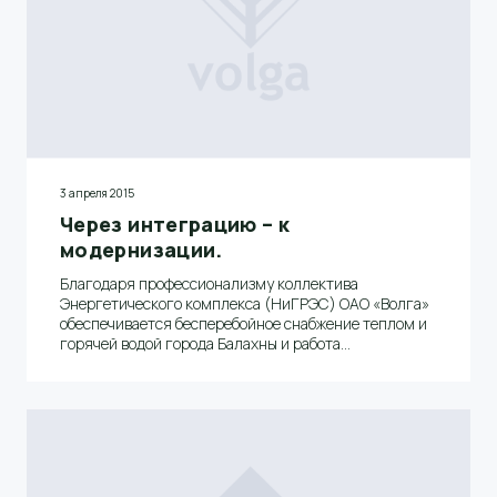
3 апреля 2015
Через интеграцию – к
модернизации.
Благодаря профессионализму коллектива
Энергетического комплекса (НиГРЭС) ОАО «Волга»
обеспечивается бесперебойное снабжение теплом и
горячей водой города Балахны и работа
Балахнинских предприятий. Для нового
подразделения Балахнинского бумкомбината 2015
год пройдет под знаком выполнения
крупномасштабной программы по ремонту и
модернизации.