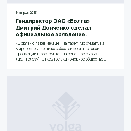
14 апреля 2015
Гендиректор ОАО «Волга»
Дмитрий Донченко сделал
официальное заявление.
«В связи с падением цен на газетную бумагу на
мировом рынке ниже себестоимости готовой
продукции и ростом цен на основное сырье
(целлюлозу), Открытое акционерное общество
«Волга» вынуждено сократить объемы производства
и с 13 апреля остановить три бумагоделательные
машины в бумцехе №2 для проведения
модернизации», - сообщил генеральный директор
Дмитрий Донченко.