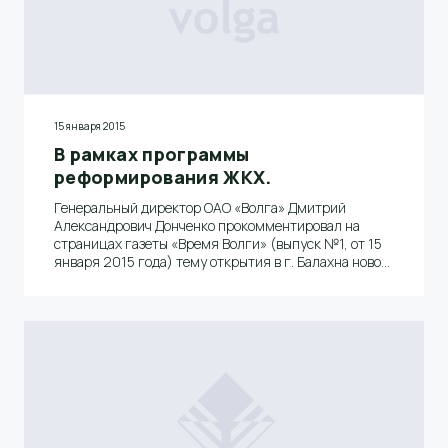
15 января 2015
В рамках программы
реформирования ЖКХ.
Генеральный директор ОАО «Волга» Дмитрий
Александрович Донченко прокомментировал на
страницах газеты «Время Волги» (выпуск №1, от 15
января 2015 года) тему открытия в г. Балахна новой
управляющей компании жилищно-коммунального
хозяйства ООО «Волга – УК ЖКХ» в рамках
программы реформирования ЖКХ и обозначил
перспективы развития предприятия в современных
условиях.