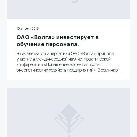
10 апреля 2015
ОАО «Волга» инвестирует в
обучение персонала.
В начале марта энергетики ОАО «Волга» приняли
участие в Международной научно-практической
конференции «Повышение эффективности
энергетических хозяйств предприятий». В семинаре
«Энергосбережение на промышленных
предприятиях» на базе института комплексного
развития и обучения «КРОНА» (г. Санкт-Петербург)
приняли участие Дмитрий Сергеевич Захаров,
главный энергетик ОАО «Волга» и Василий
Викторович Макалкин, энергетик древесно-
массного цеха.