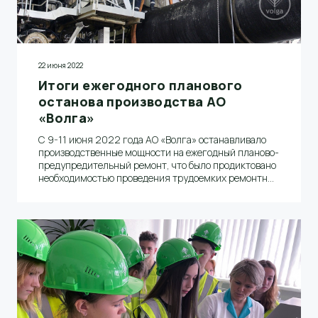
22 июня 2022
Итоги ежегодного планового
останова производства АО
«Волга»
С 9-11 июня 2022 года АО «Волга» останавливало
производственные мощности на ежегодный планово-
предупредительный ремонт, что было продиктовано
необходимостью проведения трудоемких ремонтных
работ по всей цепочке технологического
оборудования производства бумаги и
энергокомплекса (НиГРЭС)