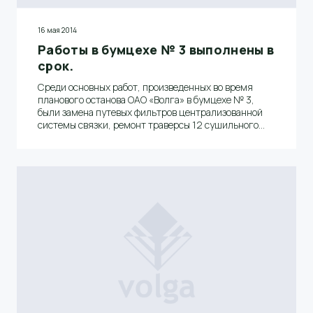
16 мая 2014
Работы в бумцехе № 3 выполнены в
срок.
Среди основных работ, произведенных во время
планового останова ОАО «Волга» в бумцехе № 3,
были замена путевых фильтров централизованной
системы связки, ремонт траверсы 12 сушильного
цилиндра, замена бака смазки редукторов
сушильной части, а также замена паразитной
шестерни. Все эти и многие другие работы были
выполнены качественно и в срок, по графику. Об
этом сообщил начальник бумцеха № 3 Дмитрий
Алексеевич Спицин.