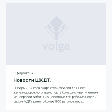
10 февраля 2014
Новости ЦЖДТ.
Январь 2014 года охарактеризовался для цеха
железнодорожного транспорта большим увеличением
маневровой работы. За неполные три рабочие недели
цехом ЖДТ принято более 900 вагонов леса,
отправлены около 40 крытых вагонов бумаги, принято
более 100 вагонов различных грузов для