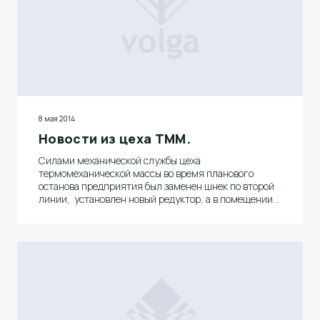
8 мая 2014
Новости из цеха ТММ.
Силами механической службы цеха
термомеханической массы во время планового
останова предприятия был заменен шнек по второй
линии, установлен новый редуктор, а в помещении
отбельных башен в емкости хранения массы по
первой линии была заменена мешалка массы на
позиции 1-7210.