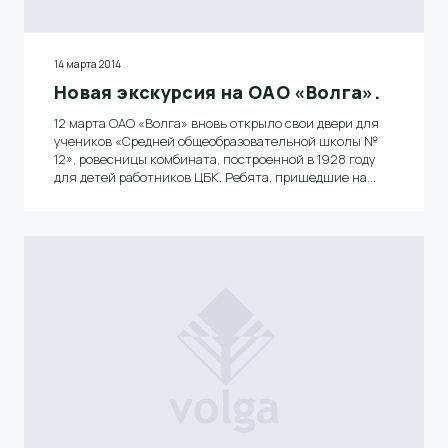
14 марта 2014
Новая экскурсия на ОАО «Волга».
12 марта ОАО «Волга» вновь открыло свои двери для
учеников «Средней общеобразовательной школы №
12», ровесницы комбината, построенной в 1928 году
для детей работников ЦБК. Ребята, пришедшие на
экскурсию в целях ознакомления с одним из
крупнейших предприятий региона, посетили участок
ДПЦ, увидели современный процесс изготовления
газетной бумаги на восьмой БДМ и попробовали
определить в лабораторных условиях показатели
разрывной длины готовой продукции.