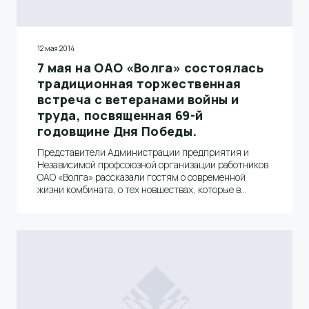
12 мая 2014
7 мая на ОАО «Волга» состоялась
традиционная торжественная
встреча с ветеранами войны и
труда, посвященная 69-й
годовщине Дня Победы.
Представители Администрации предприятия и
Независимой профсоюзной организации работников
ОАО «Волга» рассказали гостям о современной
жизни комбината, о тех новшествах, которые в
последние годы внедряются на производстве и в
отрасли в целом, и о том, что происходит в сфере
хозяйственно-административной деятельности
комбината, о различных социальных акциях и
мероприятиях.