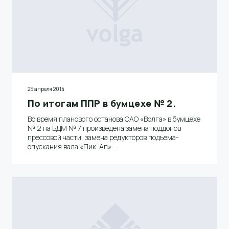
25 апреля 2014
По итогам ППР в бумцехе № 2.
Во время планового останова ОАО «Волга» в бумцехе
№ 2 на БДМ № 7 произведена замена поддонов
прессовой части, замена редукторов подъема-
опускания вала «Пик-Ап».
На БДМ № 6 была заменена приводная шестерня
первой сушильной группы, а также сукноведущие
валы.