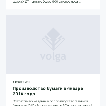
цехом ЖДТ принято более 900 вагонов леса,
отправлены около 40 крытых вагонов бумаги, принято
более 100 вагонов различных грузов для
производственных нужд комбината, отгружено и
отправлено почти 900 контейнеров бумаги в составе
15 контейнерных поездов.
3 февраля 2014
Производство бумаги в январе
2014 года.
Статистические данные по производству газетной
бумаги на ОАО «Волга» за январь 2014 года: за первый