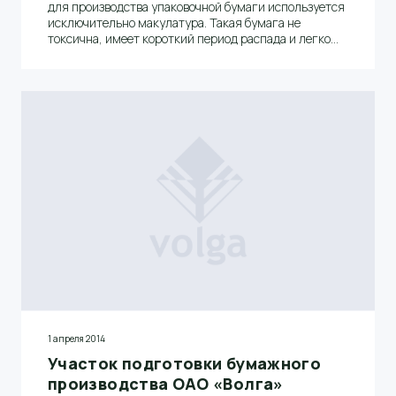
для производства упаковочной бумаги используется
исключительно макулатура. Такая бумага не
токсична, имеет короткий период распада и легко
утилизируется без ущерба для окружающей среды.
Среднесуточный расход макулатуры составляет
около 43 тонн, из чего получается более 40 тонн
готовой продукции.
1 апреля 2014
Участок подготовки бумажного
производства ОАО «Волга»