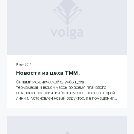
8 мая 2014
Новости из цеха ТММ.
Силами механической службы цеха
термомеханической массы во время планового
останова предприятия был заменен шнек по второй
линии, установлен новый редуктор, а в помещении
отбельных башен в емкости хранения массы по
первой линии была заменена мешалка массы на
позиции 1-7210.