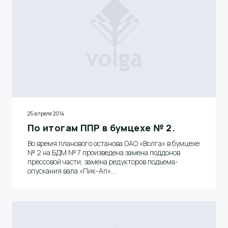
25 апреля 2014
По итогам ППР в бумцехе № 2.
Во время планового останова ОАО «Волга» в бумцехе
№ 2 на БДМ № 7 произведена замена поддонов
прессовой части, замена редукторов подъема-
опускания вала «Пик-Ап».
На БДМ № 6 была заменена приводная шестерня
первой сушильной группы, а также сукноведущие
валы.