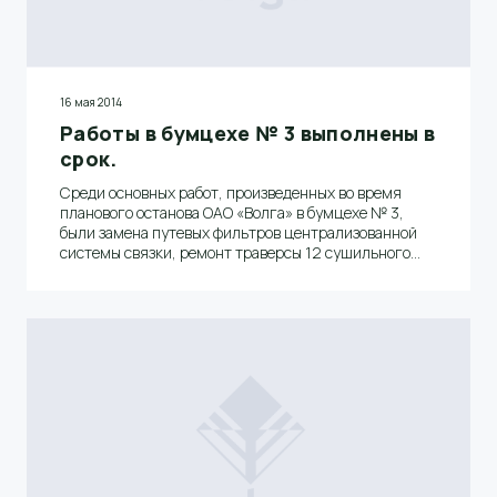
16 мая 2014
Работы в бумцехе № 3 выполнены в
срок.
Среди основных работ, произведенных во время
планового останова ОАО «Волга» в бумцехе № 3,
были замена путевых фильтров централизованной
системы связки, ремонт траверсы 12 сушильного
цилиндра, замена бака смазки редукторов
сушильной части, а также замена паразитной
шестерни. Все эти и многие другие работы были
выполнены качественно и в срок, по графику. Об
этом сообщил начальник бумцеха № 3 Дмитрий
Алексеевич Спицин.