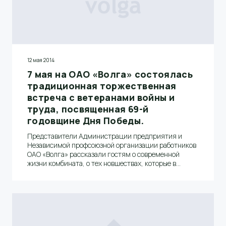
12 мая 2014
7 мая на ОАО «Волга» состоялась
традиционная торжественная
встреча с ветеранами войны и
труда, посвященная 69-й
годовщине Дня Победы.
Представители Администрации предприятия и
Независимой профсоюзной организации работников
ОАО «Волга» рассказали гостям о современной
жизни комбината, о тех новшествах, которые в
последние годы внедряются на производстве и в
отрасли в целом, и о том, что происходит в сфере
хозяйственно-административной деятельности
комбината, о различных социальных акциях и
мероприятиях.