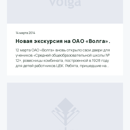
14 марта 2014
Новая экскурсия на ОАО «Волга».
12 марта ОАО «Волга» вновь открыло свои двери для
учеников «Средней общеобразовательной школы №
12», ровесницы комбината, построенной в 1928 году
для детей работников ЦБК. Ребята, пришедшие на
экскурсию в целях ознакомления с одним из
крупнейших предприятий региона, посетили участок
ДПЦ, увидели современный процесс изготовления
газетной бумаги на восьмой БДМ и попробовали
определить в лабораторных условиях показатели
разрывной длины готовой продукции.