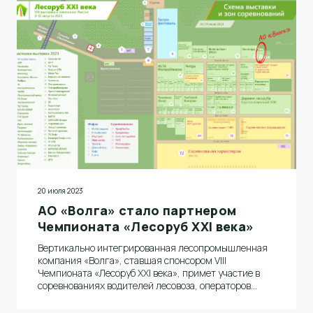
20 июля 2023
АО «Волга» стало партнером
Чемпионата «Лесоруб XXI века»
Вертикально интегрированная лесопромышленная
компания «Волга», ставшая спонсором VIII
Чемпионата «Лесоруб XXI века», примет участие в
соревнованиях водителей лесовоза, операторов
форвардера и харвестера, и поборется за главный
приз в командном зачете