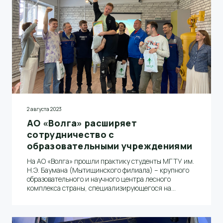
2 августа 2023
АО «Волга» расширяет
сотрудничество с
образовательными учреждениями
На АО «Волга» прошли практику студенты МГТУ им.
Н.Э. Баумана (Мытищинского филиала) – крупного
образовательного и научного центра лесного
комплекса страны, специализирующегося на
подготовке инженерных кадров для целлюлозно-
бумажной и деревообрабатывающей
промышленности